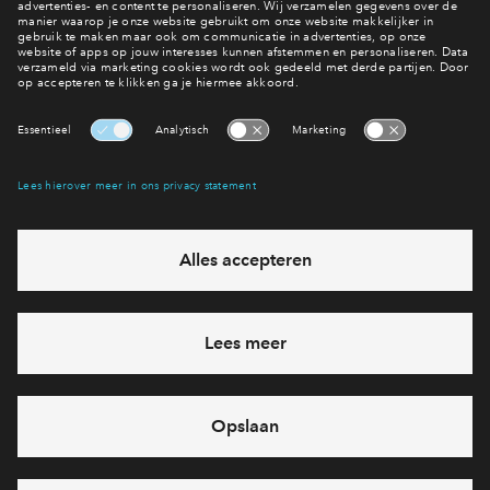
Contact
Interesse? Meld je dan snel aan
Hiermee blijf je op de hoogte van het belangrijkste nieuws en
eventuele projecten
Ja, ik wil mij aanmelden
Heb je een vraag en wil je direct antwoord? Bel ons op
088
712 26 19
6 dagen per week beschikbaar (behalve tijdens
feestdagen)
vandaag gesloten, maandag zijn we vanaf
09:00 uur weer